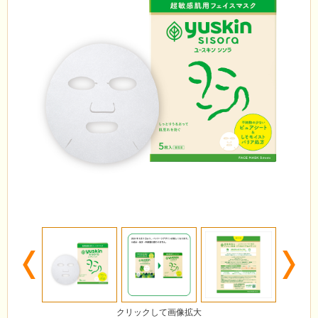
Previous
N
クリックして画像拡大