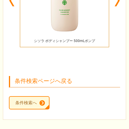
Previous
N
シソラ ボディシャンプー 500mLポンプ
シソ
条件検索ページへ戻る
条件検索へ