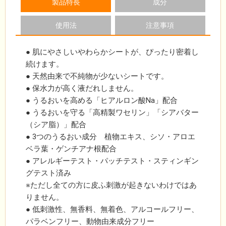
製品特長
成分
使用法
注意事項
● 肌にやさしいやわらかシートが、ぴったり密着し
続けます。
● 天然由来で不純物が少ないシートです。
● 保水力が高く液だれしません。
● うるおいを高める「ヒアルロン酸Na」配合
● うるおいを守る「高精製ワセリン」「シアバター
（シア脂）」配合
● 3つのうるおい成分 植物エキス、シソ・アロエ
ベラ葉・ゲンチアナ根配合
● アレルギーテスト・パッチテスト・スティンギン
グテスト済み
※ただし全ての方に皮ふ刺激が起きないわけではあ
りません。
● 低刺激性、無香料、無着色、アルコールフリー、
パラベンフリー、動物由来成分フリー