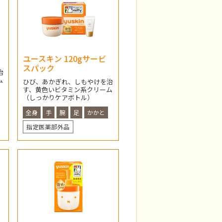
ユースキン 120gサービ
スパック
治
ム
ひび、あかぎれ、しもやけを治
す、黄色いビタミン系クリーム
（しっかりケアボトル）
全身
手
腕
足
かかと
指定医薬部外品