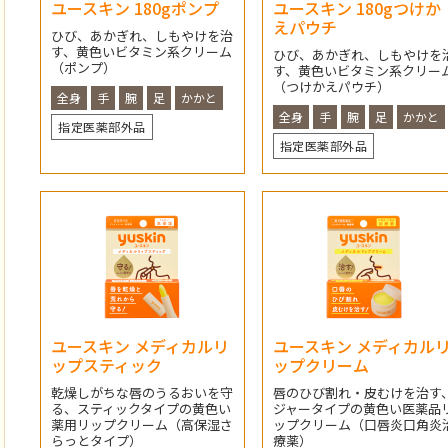
ユースキン 180gポンプ
ユースキン 180gつけか
えパウチ
ひび、あかぎれ、しもやけを治
す、黄色いビタミン系クリーム
ひび、あかぎれ、しもやけを
（ポンプ）
す、黄色いビタミン系クリー
（つけかえパウチ）
全身
手
腕
足
かかと
全身
手
腕
足
かかと
指定医薬部外品
指定医薬部外品
ユースキン メディカルリ
ユースキン メディカル
ップスティック
ップクリーム
乾燥しがちな唇のうるおいを守
唇のひび割れ・皮むけを治す
る、スティックタイプの黄色い
ジャータイプの黄色い医薬品
薬用リップクリーム（高保湿さ
ップクリーム（口唇炎口角炎
らっとタイプ）
療薬）