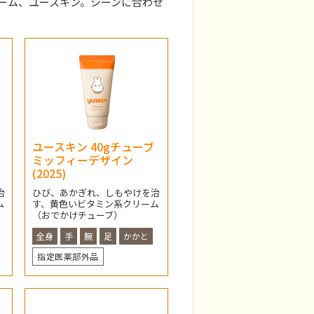
ーム、ユースキン。シーンに合わせ
ユースキン 40gチューブ
ミッフィーデザイン
(2025)
治
ひび、あかぎれ、しもやけを治
ム
す、黄色いビタミン系クリーム
（おでかけチューブ）
全身
手
腕
足
かかと
指定医薬部外品