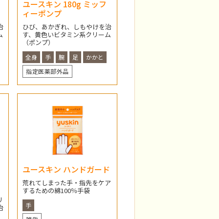
ユースキン 180g ミッフ
ィーポンプ
治
ひび、あかぎれ、しもやけを治
ム
す、黄色いビタミン系クリーム
（ポンプ）
全身
手
腕
足
かかと
指定医薬部外品
リ
ユースキン ハンドガード
荒れてしまった手・指先をケア
するための綿100％手袋
、
リ
手
治