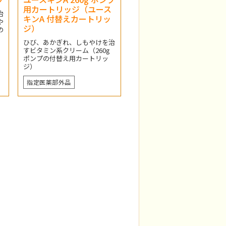
用カートリッジ（ユース
治
キンA 付替えカートリッ
や
ジ）
の
ひび、あかぎれ、しもやけを治
すビタミン系クリーム（260g
ポンプの付替え用カートリッ
ジ）
指定医薬部外品