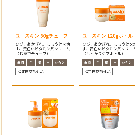
ユースキン 80gチューブ
ユースキン 120gボトル
ひび、あかぎれ、しもやけを治
ひび、あかぎれ、しもやけを
す、黄色いビタミン系クリーム
す、黄色いビタミン系クリー
（お家でチューブ）
（しっかりケアボトル）
全身
手
腕
足
かかと
全身
手
腕
足
かかと
指定医薬部外品
指定医薬部外品