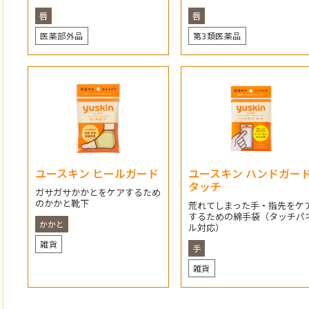
唇
唇
医薬部外品
第3類医薬品
ユースキン ヒールガード
ユースキン ハンドガー
タッチ
ガサガサかかとをケアするため
のかかと靴下
荒れてしまった手・指先をケ
するための綿手袋（タッチパ
かかと
ル対応）
雑貨
手
雑貨