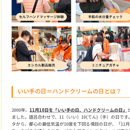
いい手の日＝ハンドクリームの日とは？
2000年、
11月10日を「いい手の日、ハンドクリームの日」
ました。語呂合わせで、11（いい）10(てん)（手）の日です
タから、都心の最低気温が10度を下回る境目の日が、「11