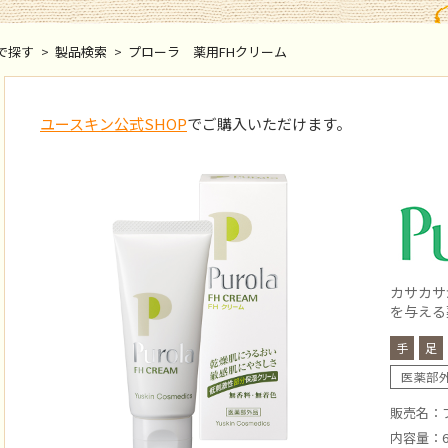
で探す
>
製品検索
>
プローラ 薬用FHクリーム
ユースキン公式SHOP
でご購入いただけます。
カサカサ
を与える
手
足
医薬部
販売名：
内容量：6