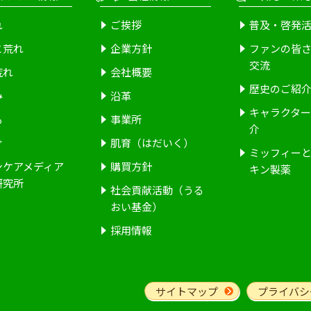
れ
ご挨拶
普及・啓発
と荒れ
企業方針
ファンの皆
交流
荒れ
会社概要
歴史のご紹
み
沿革
キャラクタ
も
事業所
介
け
肌育（はだいく）
ミッフィー
ンケアメディア
購買方針
キン製薬
研究所
社会貢献活動（うる
おい基金）
採用情報
サイトマップ
プライバシ