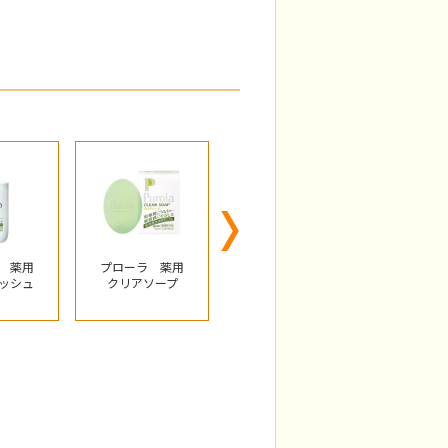
Next
 薬用
プローラ 薬用
プローラ UVク
プローラ
ッシュ
クリアソープ
リーム
入浴