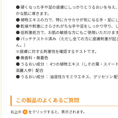
● 硬くなった手や足の皮膚にしっかりとうるおいを与え
かな肌に導きます。
● 植物エキスの力で、特にカサカサが気になる手・足に
● 乾燥や刺激にさらされがちな手や足をしっかり守り、
● 低刺激処方で、お肌の敏感な方にもご使用いただけま
● パッチテスト※済み （ただし全ての方に皮膚刺激が
ん。）
※皮膚に対する刺激性を確認するテストです。
● 無香料・無着色
● うるおい成分 ： 4つの植物エキス（しその葉・スイ
高麗人参）配合
● うるおい成分 ： 油溶性カモミラエキス、グリセリン 
この製品のよくあるご質問
右上の
をクリックすると、表示されます。