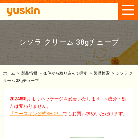
シソラ クリーム 38gチューブ
ホーム
>
製品情報
>
条件から絞り込んで探す
>
製品検索
>
シソラ ク
リーム 38gチューブ
2024年8月よりパッケージを変更いたします。※成分・処
方は変わりません。
「ユースキン公式SHOP」
でもお買い求めいただけます。