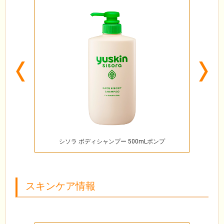
Previous
N
シソラ ボディシャンプー 500mLポンプ
シソ
スキンケア情報