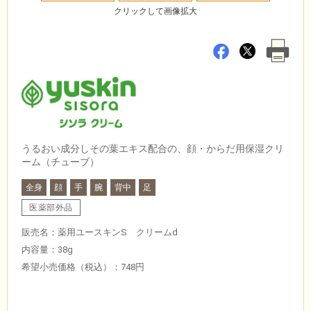
クリックして画像拡大
うるおい成分しその葉エキス配合の、顔・からだ用保湿クリ
ーム（チューブ）
全身
顔
手
腕
背中
足
医薬部外品
販売名：薬用ユースキンS クリームd
内容量：38g
希望小売価格（税込）：748円