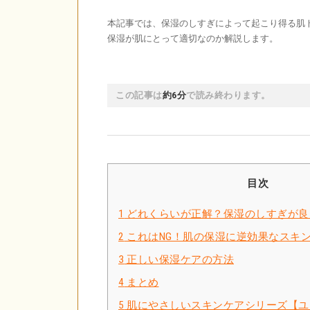
本記事では、保湿のしすぎによって起こり得る肌
保湿が肌にとって適切なのか解説します。
この記事は
約6分
で読み終わります。
目次
1
どれくらいが正解？保湿のしすぎが良
2
これはNG！肌の保湿に逆効果なスキ
3
正しい保湿ケアの方法
4
まとめ
5
肌にやさしいスキンケアシリーズ【ユ