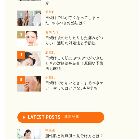
介
肌荒れ
日焼けで肌が赤くなってしまっ
た…やるべき対処法は？
お手入れ
日焼け後のヒリヒリした痛みがつ
らい！適切な対処法と予防法
肌荒れ
日焼けして肌にぶつぶつができた
ときの対処法を紹介！原因や予防
法も解説
手荒れ
日焼けでかゆいときにするべきケ
ア・やってはいけないNG行為
LATEST POSTS
新着記事
乾燥肌
脂性肌と乾燥肌の見分け方とは？