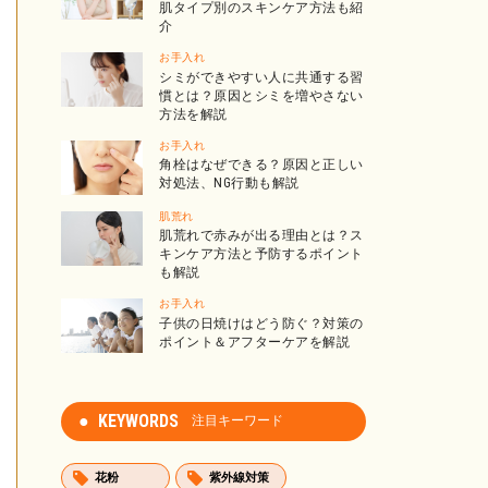
肌タイプ別のスキンケア方法も紹
介
お手入れ
シミができやすい人に共通する習
慣とは？原因とシミを増やさない
方法を解説
お手入れ
角栓はなぜできる？原因と正しい
対処法、NG行動も解説
肌荒れ
肌荒れで赤みが出る理由とは？ス
キンケア方法と予防するポイント
も解説
お手入れ
子供の日焼けはどう防ぐ？対策の
ポイント＆アフターケアを解説
KEYWORDS
注目キーワード
花粉
紫外線対策