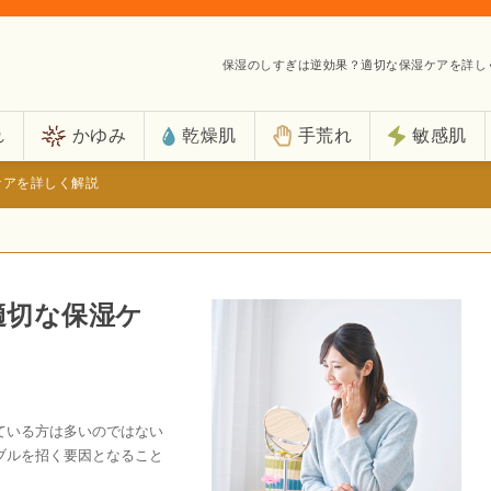
保湿のしすぎは逆効果？適切な保湿ケアを詳し
れ
かゆみ
乾燥肌
手荒れ
敏感肌
ケアを詳しく解説
適切な保湿ケ
ている方は多いのではない
ブルを招く要因となること