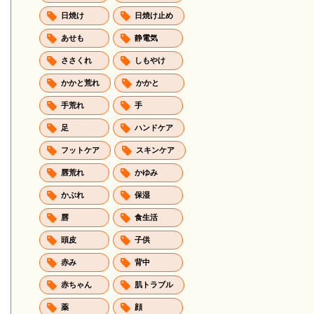
日焼け
日焼け止め
あせも
静電気
ささくれ
しもやけ
かかと荒れ
かかと
手荒れ
手
足
ハンドケア
フットケア
スキンケア
唇荒れ
かゆみ
かぶれ
保湿
唇
食生活
頭皮
子供
赤み
背中
赤ちゃん
肌トラブル
薬
顔