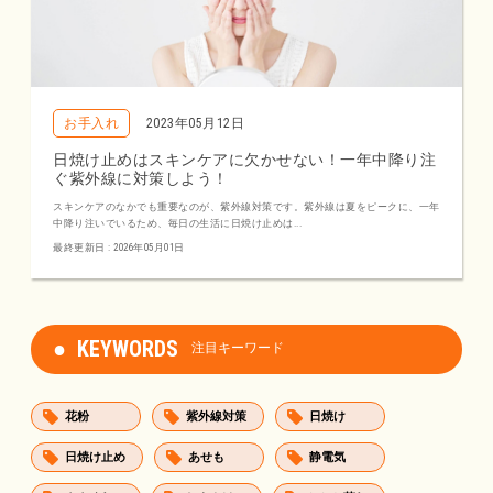
お手入れ
2023年05月12日
日焼け止めはスキンケアに欠かせない！一年中降り注
ぐ紫外線に対策しよう！
スキンケアのなかでも重要なのが、紫外線対策です。紫外線は夏をピークに、一年
中降り注いでいるため、毎日の生活に日焼け止めは...
最終更新日 : 2026年05月01日
KEYWORDS
注目キーワード
花粉
紫外線対策
日焼け
日焼け止め
あせも
静電気