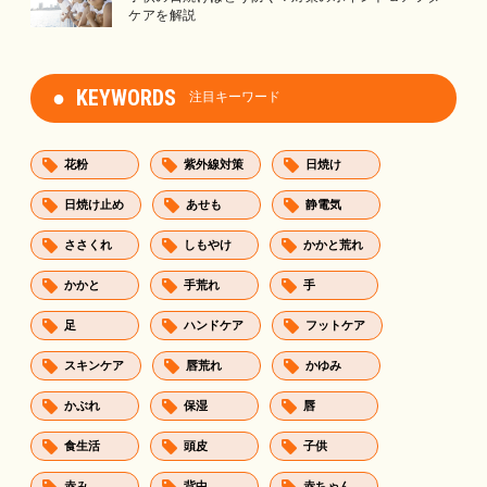
ケアを解説
KEYWORDS
注目キーワード
花粉
紫外線対策
日焼け
日焼け止め
あせも
静電気
ささくれ
しもやけ
かかと荒れ
かかと
手荒れ
手
足
ハンドケア
フットケア
スキンケア
唇荒れ
かゆみ
かぶれ
保湿
唇
食生活
頭皮
子供
赤み
背中
赤ちゃん