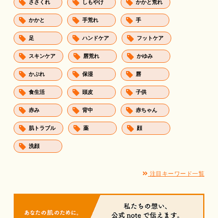
ささくれ
しもやけ
かかと荒れ
かかと
手荒れ
手
足
ハンドケア
フットケア
スキンケア
唇荒れ
かゆみ
かぶれ
保湿
唇
食生活
頭皮
子供
赤み
背中
赤ちゃん
肌トラブル
薬
顔
洗顔
注目キーワード一覧