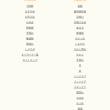
HOME
花粉
おすすめ
紫外線対策
お手入れ
日焼け
かゆみ
日焼け止め
乾燥肌
あせも
手荒れ
静電気
敏感肌
ささくれ
肌荒れ
しもやけ
しそラボ
かかと荒れ
キーワード一覧
かかと
サイトマップ
手荒れ
手
足
ハンドケア
フットケア
スキンケア
唇荒れ
かゆみ
かぶれ
保湿