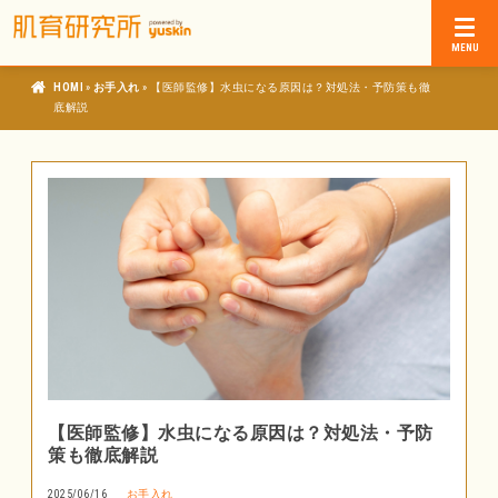
»
»
肌育研究所
お手入れ
【医師監修】水虫になる原因は？対処法・予防策も徹
底解説
【医師監修】水虫になる原因は？対処法・予防
策も徹底解説
2025/06/16
お手入れ