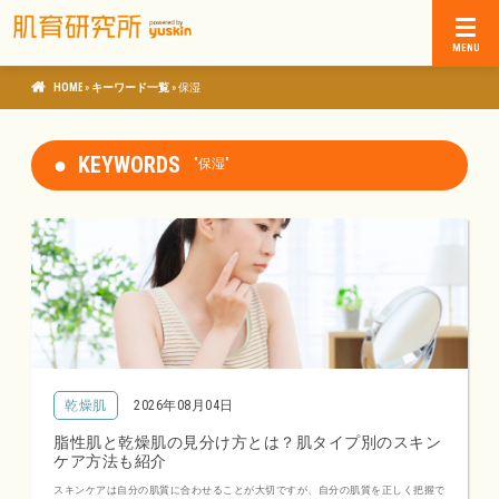
»
肌育研究所
キーワード一覧
»
保湿
KEYWORDS
"保湿"
乾燥肌
2026年08月04日
脂性肌と乾燥肌の見分け方とは？肌タイプ別のスキン
ケア方法も紹介
スキンケアは自分の肌質に合わせることが大切ですが、自分の肌質を正しく把握で