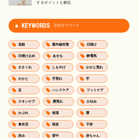
するポイントも解説
KEYWORDS
注目キーワード
花粉
紫外線対策
日焼け
日焼け止め
あせも
静電気
ささくれ
しもやけ
かかと荒れ
かかと
手荒れ
手
足
ハンドケア
フットケア
スキンケア
唇荒れ
かゆみ
かぶれ
保湿
唇
食生活
頭皮
子供
赤み
背中
赤ちゃん