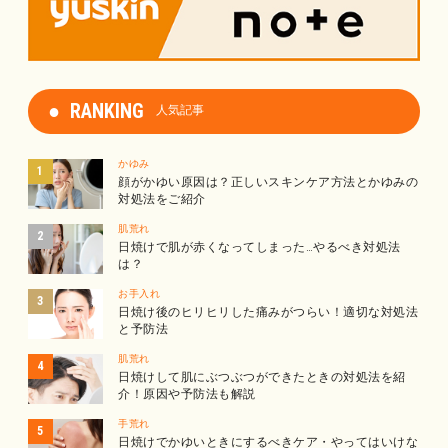
RANKING
人気記事
かゆみ
顔がかゆい原因は？正しいスキンケア方法とかゆみの
対処法をご紹介
肌荒れ
日焼けで肌が赤くなってしまった…やるべき対処法
は？
お手入れ
日焼け後のヒリヒリした痛みがつらい！適切な対処法
と予防法
肌荒れ
日焼けして肌にぶつぶつができたときの対処法を紹
介！原因や予防法も解説
手荒れ
日焼けでかゆいときにするべきケア・やってはいけな