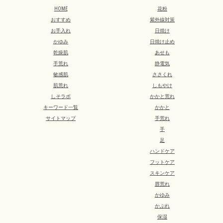
HOME
花粉
おすすめ
紫外線対策
お手入れ
日焼け
かゆみ
日焼け止め
乾燥肌
あせも
手荒れ
静電気
敏感肌
ささくれ
肌荒れ
しもやけ
しそラボ
かかと荒れ
キーワード一覧
かかと
サイトマップ
手荒れ
手
足
ハンドケア
フットケア
スキンケア
唇荒れ
かゆみ
かぶれ
保湿