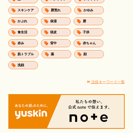
スキンケア
唇荒れ
かゆみ
かぶれ
保湿
唇
食生活
頭皮
子供
赤み
背中
赤ちゃん
肌トラブル
薬
顔
洗顔
注目キーワード一覧