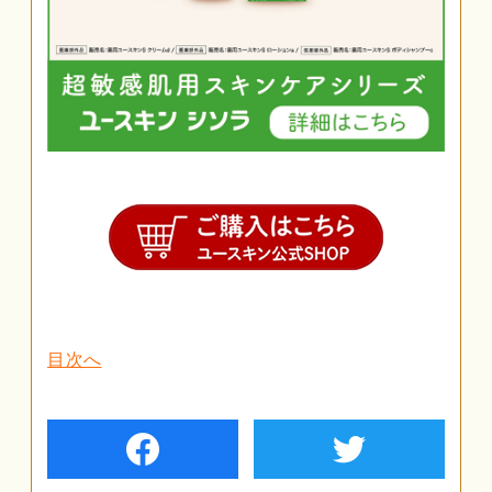
目次へ
facebook
twiter