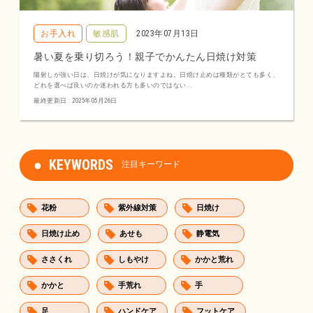
お手入れ
敏感肌
2023年07月13日
暑い夏を乗り切ろう！親子でかんたん日焼け対策
陽射しが強い日は、日焼けが気になりますよね。日焼け止めは種類がとても多く、
どれを選べば良いのか迷われる方も多いのではない...
最終更新日 : 2025年05月26日
KEYWORDS
注目キーワード
花粉
紫外線対策
日焼け
日焼け止め
あせも
静電気
ささくれ
しもやけ
かかと荒れ
かかと
手荒れ
手
足
ハンドケア
フットケア