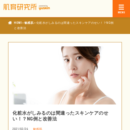
»
»
肌育研究所
敏感肌
化粧水がしみるのは間違ったスキンケアのせい！？NG例
と改善法
化粧水がしみるのは間違ったスキンケアのせ
い！？NG例と改善法
2021/02/26
敏感肌