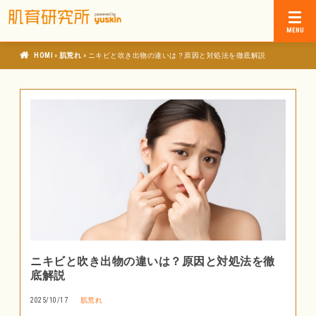
»
»
肌育研究所
肌荒れ
ニキビと吹き出物の違いは？原因と対処法を徹底解説
ニキビと吹き出物の違いは？原因と対処法を徹
底解説
2025/10/17
肌荒れ