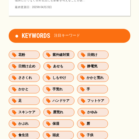
悩みだけでなく日常生活にも影響を与えることがあ...
最終更新日 : 2025年04月23日
KEYWORDS
注目キーワード
花粉
紫外線対策
日焼け
日焼け止め
あせも
静電気
ささくれ
しもやけ
かかと荒れ
かかと
手荒れ
手
足
ハンドケア
フットケア
スキンケア
唇荒れ
かゆみ
かぶれ
保湿
唇
食生活
頭皮
子供