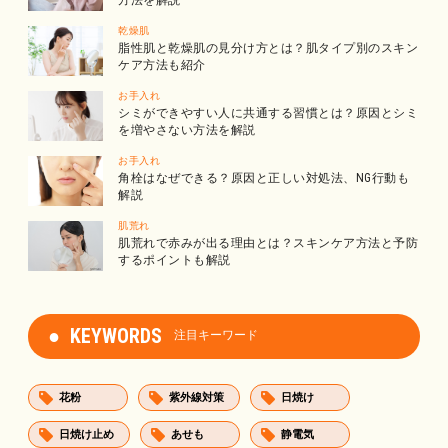
方法を解説
乾燥肌
脂性肌と乾燥肌の見分け方とは？肌タイプ別のスキン
ケア方法も紹介
お手入れ
シミができやすい人に共通する習慣とは？原因とシミ
を増やさない方法を解説
お手入れ
角栓はなぜできる？原因と正しい対処法、NG行動も
解説
肌荒れ
肌荒れで赤みが出る理由とは？スキンケア方法と予防
するポイントも解説
KEYWORDS
注目キーワード
花粉
紫外線対策
日焼け
日焼け止め
あせも
静電気