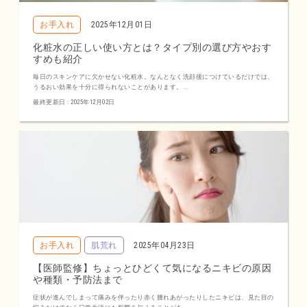
お手入れ
2025年12月01日
化粧水の正しい使い方とは？タイプ別の選び方やおす
すめも紹介
毎日のスキンケアに欠かせない化粧水。なんとなく洗顔後につけているだけでは、
うるおい効果を十分に得られないことがあります。...
最終更新日 : 2025年12月02日
お手入れ
肌荒れ
2025年04月23日
【医師監修】ちょっとひどくて気になるニキビの原因
や種類・予防法まで
症状が進んでしまって痛みを伴ったり赤く腫れあがったりしたニキビは、見た目の