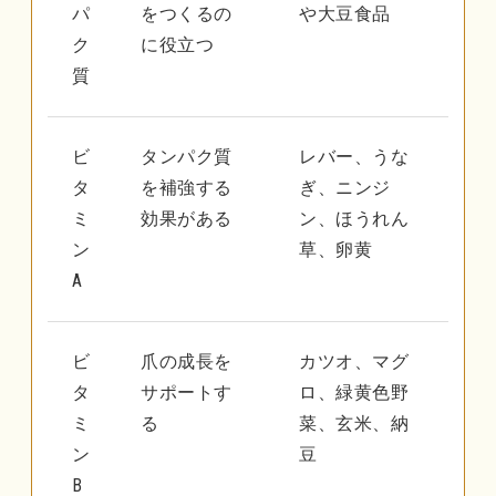
パ
をつくるの
や大豆食品
ク
に役立つ
質
ビ
タンパク質
レバー、うな
タ
を補強する
ぎ、ニンジ
ミ
効果がある
ン、ほうれん
ン
草、卵黄
A
ビ
爪の成長を
カツオ、マグ
タ
サポートす
ロ、緑黄色野
ミ
る
菜、玄米、納
ン
豆
B