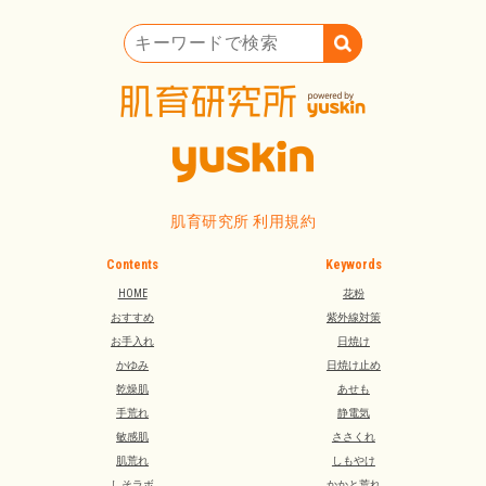
キーワードで検索
肌育研究所 利用規約
Contents
Keywords
HOME
花粉
おすすめ
紫外線対策
お手入れ
日焼け
かゆみ
日焼け止め
乾燥肌
あせも
手荒れ
静電気
敏感肌
ささくれ
肌荒れ
しもやけ
しそラボ
かかと荒れ