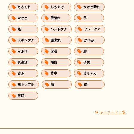
ささくれ
しもやけ
かかと荒れ
かかと
手荒れ
手
足
ハンドケア
フットケア
スキンケア
唇荒れ
かゆみ
かぶれ
保湿
唇
食生活
頭皮
子供
赤み
背中
赤ちゃん
肌トラブル
薬
顔
洗顔
キーワード一覧