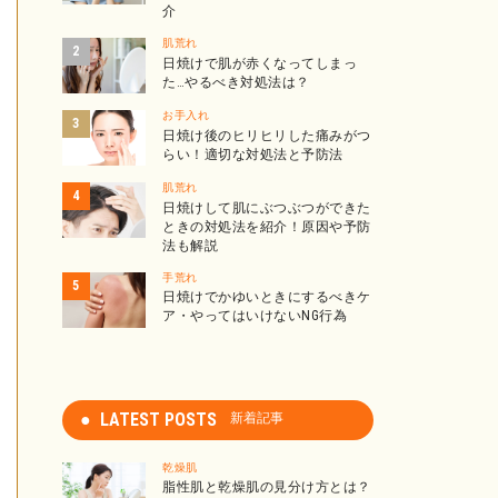
介
肌荒れ
日焼けで肌が赤くなってしまっ
た…やるべき対処法は？
お手入れ
日焼け後のヒリヒリした痛みがつ
らい！適切な対処法と予防法
肌荒れ
日焼けして肌にぶつぶつができた
ときの対処法を紹介！原因や予防
法も解説
手荒れ
日焼けでかゆいときにするべきケ
ア・やってはいけないNG行為
LATEST POSTS
新着記事
乾燥肌
脂性肌と乾燥肌の見分け方とは？