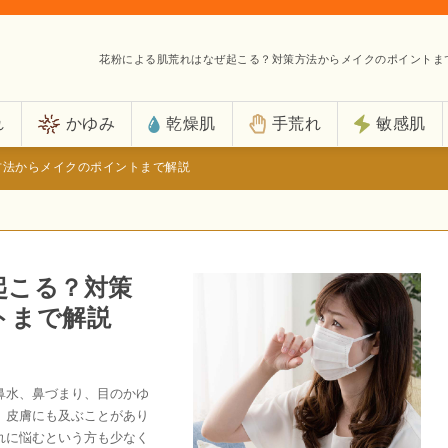
花粉による肌荒れはなぜ起こる？対策方法からメイクのポイントま
れ
かゆみ
乾燥肌
手荒れ
敏感肌
方法からメイクのポイントまで解説
起こる？対策
トまで解説
鼻水、鼻づまり、目のかゆ
、皮膚にも及ぶことがあり
れに悩むという方も少なく