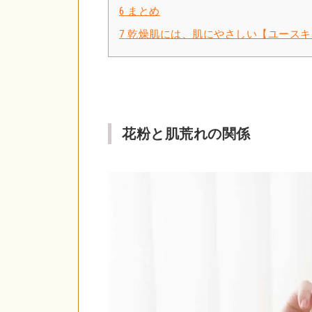
6
まとめ
7
乾燥肌には、肌にやさしい【ユースキ
花粉と肌荒れの関係