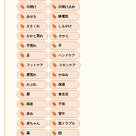
日焼け
日焼け止め
あせも
静電気
ささくれ
しもやけ
かかと荒れ
かかと
手荒れ
手
足
ハンドケア
フットケア
スキンケア
唇荒れ
かゆみ
かぶれ
保湿
唇
食生活
頭皮
子供
赤み
背中
赤ちゃん
肌トラブル
薬
顔