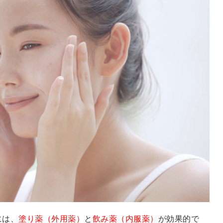
には、
塗り薬（外用薬）
と
飲み薬（内服薬）
が効果的で