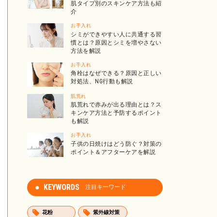
肌タイプ別のスキンケア方法も紹
介
お手入れ
シミができやすい人に共通する習
慣とは？原因とシミを増やさない
方法を解説
お手入れ
角栓はなぜできる？原因と正しい
対処法、NG行動も解説
肌荒れ
肌荒れで赤みが出る理由とは？ス
キンケア方法と予防するポイント
も解説
お手入れ
子供の日焼けはどう防ぐ？対策の
ポイント＆アフターケアを解説
KEYWORDS
注目キーワード
花粉
紫外線対策