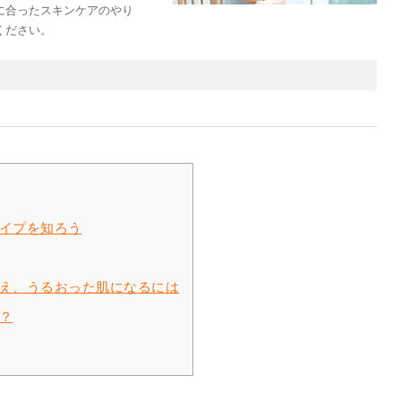
に合ったスキンケアのやり
ください。
イプを知ろう
え、うるおった肌になるには
？