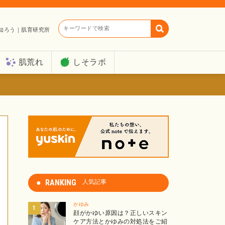
キーワードで検索
知ろう｜肌育研究所
肌荒れ
しそラボ
RANKING
人気記事
かゆみ
顔がかゆい原因は？正しいスキン
ケア方法とかゆみの対処法をご紹