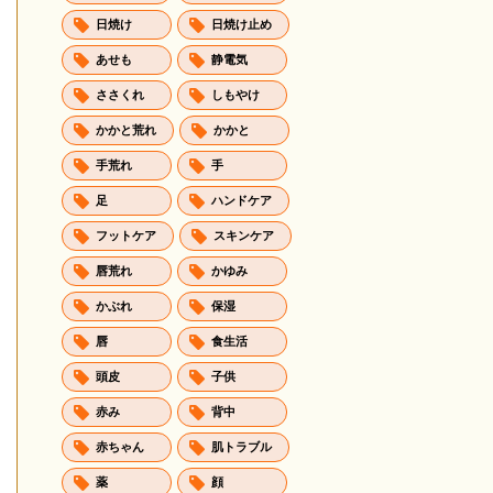
日焼け
日焼け止め
あせも
静電気
ささくれ
しもやけ
かかと荒れ
かかと
手荒れ
手
足
ハンドケア
フットケア
スキンケア
唇荒れ
かゆみ
かぶれ
保湿
唇
食生活
頭皮
子供
赤み
背中
赤ちゃん
肌トラブル
薬
顔