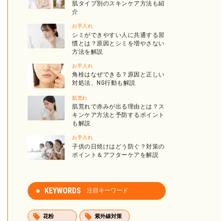
肌タイプ別のスキンケア方法も紹
介
お手入れ
シミができやすい人に共通する習
慣とは？原因とシミを増やさない
方法を解説
お手入れ
角栓はなぜできる？原因と正しい
対処法、NG行動も解説
肌荒れ
肌荒れで赤みが出る理由とは？ス
キンケア方法と予防するポイント
も解説
お手入れ
子供の日焼けはどう防ぐ？対策の
ポイント＆アフターケアを解説
KEYWORDS
注目キーワード
花粉
紫外線対策