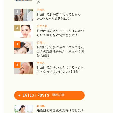
介
肌荒れ
日焼けで肌が赤くなってしまっ
た…やるべき対処法は？
お手入れ
日焼け後のヒリヒリした痛みがつ
らい！適切な対処法と予防法
肌荒れ
日焼けして肌にぶつぶつができた
ときの対処法を紹介！原因や予防
法も解説
手荒れ
日焼けでかゆいときにするべきケ
ア・やってはいけないNG行為
LATEST POSTS
新着記事
乾燥肌
脂性肌と乾燥肌の見分け方とは？