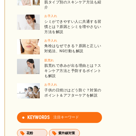
肌タイプ別のスキンケア方法も紹
介
お手入れ
シミができやすい人に共通する習
慣とは？原因とシミを増やさない
方法を解説
お手入れ
角栓はなぜできる？原因と正しい
対処法、NG行動も解説
肌荒れ
肌荒れで赤みが出る理由とは？ス
キンケア方法と予防するポイント
も解説
お手入れ
子供の日焼けはどう防ぐ？対策の
ポイント＆アフターケアを解説
KEYWORDS
注目キーワード
花粉
紫外線対策