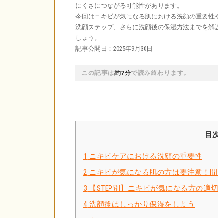
にくさにつながる可能性があります。
今回はニキビが気になる肌における洗顔の重要性や
洗顔ステップ、さらに洗顔後の保湿方法までを解
しょう。
記事公開日：2025年9月30日
この記事は
約7分
で読み終わります。
目
1
ニキビケアにおける洗顔の重要性
2
ニキビが気になる肌の方は要注意！間
3
【STEP別】ニキビが気になる方の適
4
洗顔後はしっかり保湿をしよう