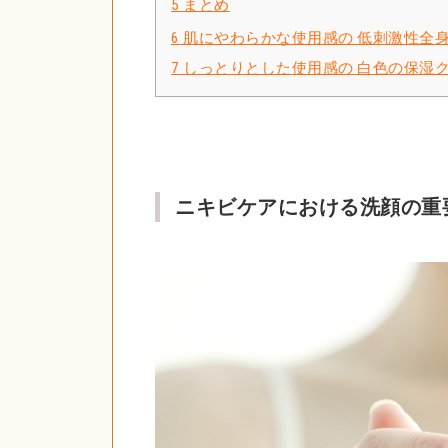
5
まとめ
6
肌にやわらかな使用感の 低刺激性全身
7
しっとりとした使用感の 白色の保湿ク
ニキビケアにおける洗顔の重