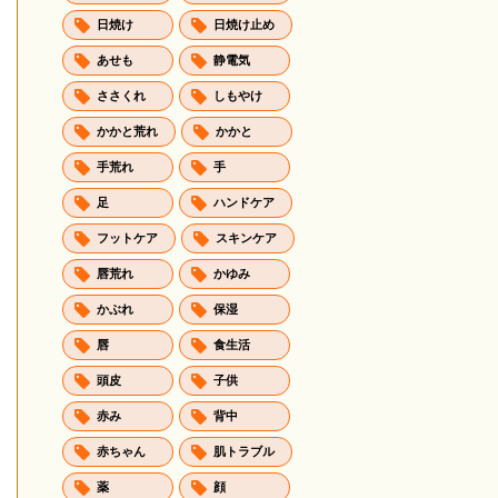
日焼け
日焼け止め
あせも
静電気
ささくれ
しもやけ
かかと荒れ
かかと
手荒れ
手
足
ハンドケア
フットケア
スキンケア
唇荒れ
かゆみ
かぶれ
保湿
唇
食生活
頭皮
子供
赤み
背中
赤ちゃん
肌トラブル
薬
顔