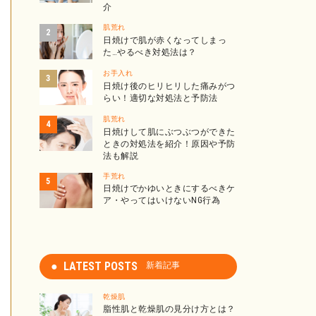
介
肌荒れ
日焼けで肌が赤くなってしまっ
た…やるべき対処法は？
お手入れ
日焼け後のヒリヒリした痛みがつ
らい！適切な対処法と予防法
肌荒れ
日焼けして肌にぶつぶつができた
ときの対処法を紹介！原因や予防
法も解説
手荒れ
日焼けでかゆいときにするべきケ
ア・やってはいけないNG行為
LATEST POSTS
新着記事
乾燥肌
脂性肌と乾燥肌の見分け方とは？