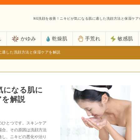
NG洗顔を改善！ニキビが気になる肌に適した洗顔方法と保湿ケア
れ
かゆみ
乾燥肌
手荒れ
敏感肌
に適した洗顔方法と保湿ケアを解説
気になる肌に
アを解説
のひとつです。スキンケア
場合、その原因は洗顔方法
激し、ニキビの悪化や治り