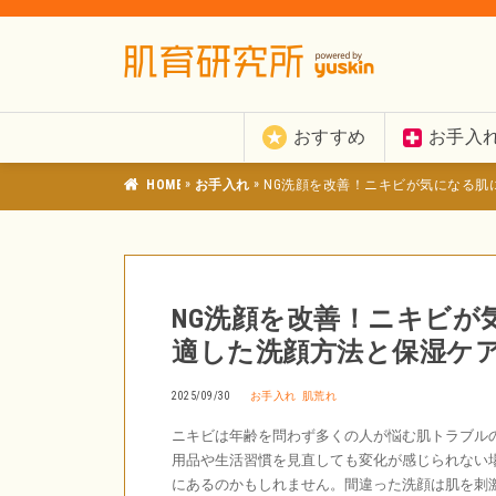
おすすめ
お手入
»
»
肌育研究所
お手入れ
NG洗顔を改善！ニキビが気になる肌
NG洗顔を改善！ニキビが
適した洗顔方法と保湿ケ
2025/09/30
お手入れ
肌荒れ
ニキビは年齢を問わず多くの人が悩む肌トラブル
用品や生活習慣を見直しても変化が感じられない
にあるのかもしれません。間違った洗顔は肌を刺