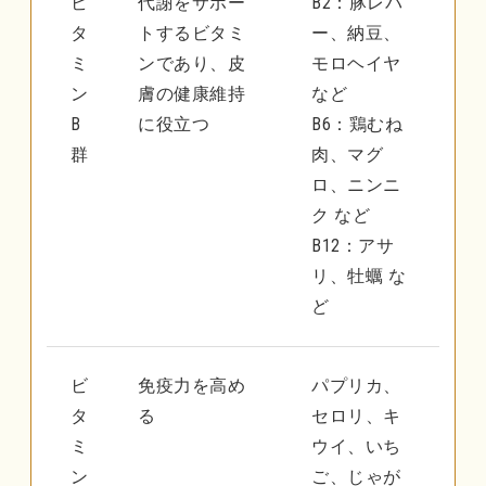
ビ
代謝をサポー
B2：豚レバ
タ
トするビタミ
ー、納豆、
ミ
ンであり、皮
モロヘイヤ
ン
膚の健康維持
など
B
に役立つ
B6：鶏むね
群
肉、マグ
ロ、ニンニ
ク など
B12：アサ
リ、牡蠣 な
ど
ビ
免疫力を高め
パプリカ、
タ
る
セロリ、キ
ミ
ウイ、いち
ン
ご、じゃが