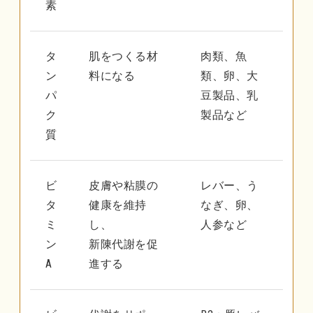
素
タ
肌をつくる材
肉類、魚
ン
料になる
類、卵、大
パ
豆製品、乳
ク
製品など
質
ビ
皮膚や粘膜の
レバー、う
タ
健康を維持
なぎ、卵、
ミ
し、
人参など
ン
新陳代謝を促
A
進する