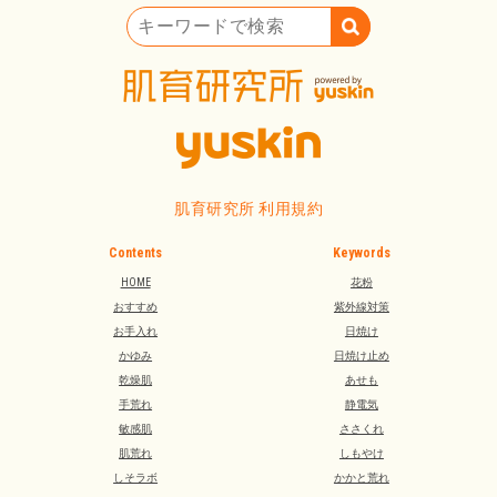
キーワードで検索
肌育研究所 利用規約
Contents
Keywords
HOME
花粉
おすすめ
紫外線対策
お手入れ
日焼け
かゆみ
日焼け止め
乾燥肌
あせも
手荒れ
静電気
敏感肌
ささくれ
肌荒れ
しもやけ
しそラボ
かかと荒れ