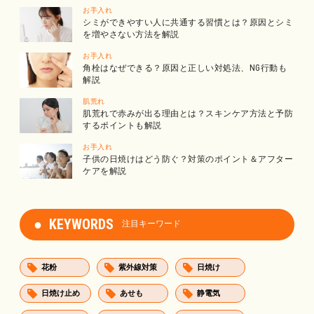
お手入れ
シミができやすい人に共通する習慣とは？原因とシミ
を増やさない方法を解説
お手入れ
角栓はなぜできる？原因と正しい対処法、NG行動も
解説
肌荒れ
肌荒れで赤みが出る理由とは？スキンケア方法と予防
するポイントも解説
お手入れ
子供の日焼けはどう防ぐ？対策のポイント＆アフター
ケアを解説
KEYWORDS
注目キーワード
花粉
紫外線対策
日焼け
日焼け止め
あせも
静電気