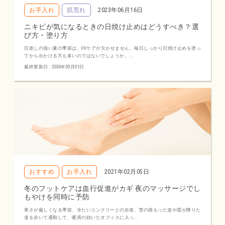
お手入れ
肌荒れ
2023年06月16日
ニキビが気になるときの日焼け止めはどうすべき？選
び方・塗り方
日差しの強い夏の季節は、UVケアが欠かせません。毎日しっかり日焼け止めを塗っ
てから出かける方も多いのではないでしょうか。...
最終更新日 : 2026年05月01日
おすすめ
お手入れ
2021年02月05日
冬のフットケアは血行促進がカギ 夜のマッサージでし
もやけを同時に予防
寒さが厳しくなる季節、冷たいコンクリーとの歩道、雪の積もった道や霜が降りた
道を歩いて通勤して、暖房の効いたオフィスに入っ...