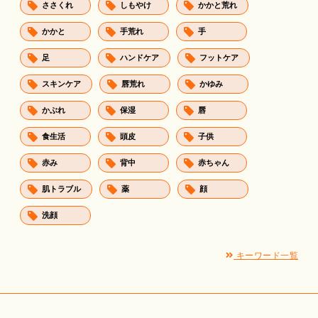
ささくれ
しもやけ
かかと荒れ
かかと
手荒れ
手
足
ハンドケア
フットケア
スキンケア
唇荒れ
かゆみ
かぶれ
保湿
唇
食生活
頭皮
子供
赤み
背中
赤ちゃん
肌トラブル
薬
顔
洗顔
キーワード一覧