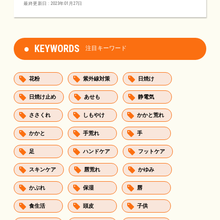
最終更新日 : 2023年01月27日
KEYWORDS
注目キーワード
花粉
紫外線対策
日焼け
日焼け止め
あせも
静電気
ささくれ
しもやけ
かかと荒れ
かかと
手荒れ
手
足
ハンドケア
フットケア
スキンケア
唇荒れ
かゆみ
かぶれ
保湿
唇
食生活
頭皮
子供