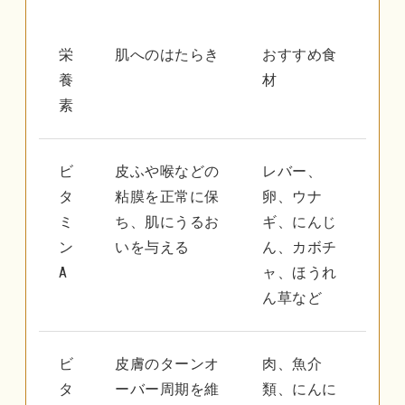
栄
肌へのはたらき
おすすめ食
養
材
素
ビ
皮ふや喉などの
レバー、
タ
粘膜を正常に保
卵、ウナ
ミ
ち、肌にうるお
ギ、にんじ
ン
いを与える
ん、カボチ
A
ャ、ほうれ
ん草など
ビ
皮膚のターンオ
肉、魚介
タ
ーバー周期を維
類、にんに