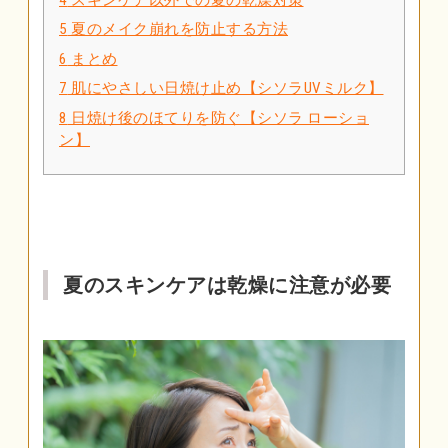
5
夏のメイク崩れを防止する方法
6
まとめ
7
肌にやさしい日焼け止め【シソラUVミルク】
8
日焼け後のほてりを防ぐ【シソラ ローショ
ン】
夏のスキンケアは乾燥に注意が必要