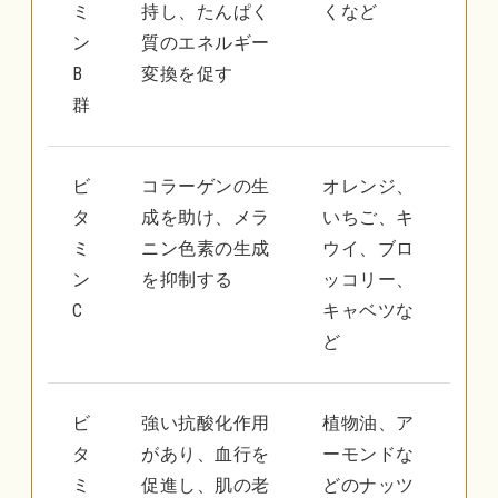
ミ
持し、たんぱく
くなど
ン
質のエネルギー
B
変換を促す
群
ビ
コラーゲンの生
オレンジ、
タ
成を助け、メラ
いちご、キ
ミ
ニン色素の生成
ウイ、ブロ
ン
を抑制する
ッコリー、
C
キャベツな
ど
ビ
強い抗酸化作用
植物油、ア
タ
があり、血行を
ーモンドな
ミ
促進し、肌の老
どのナッツ